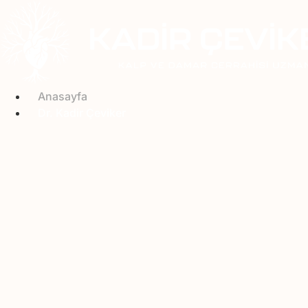
İçeriğe
atla
Anasayfa
Dr. Kadir Çeviker